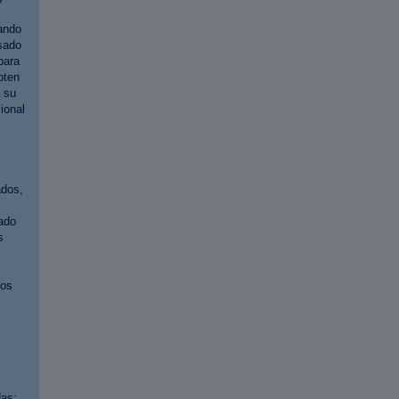
ando
asado
para
pten
 su
ional
ados,
ado
s
los
das: