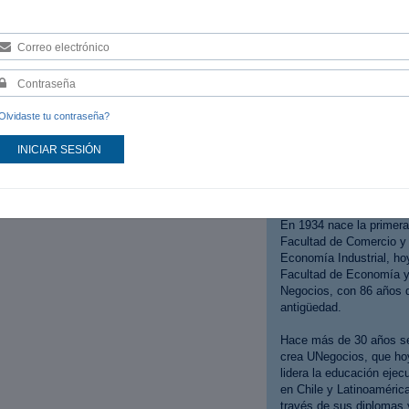
audiencias y optimiza anunc
desafío para las empresas 
SOBRE UNEGOCIOS
FEN - UCHILE
Historia:
Olvidaste tu contraseña?
La Universidad de Chile 
INICIAR SESIÓN
creada en noviembre de
1842, con más de 100 
de historia.
En 1934 nace la primera
Facultad de Comercio y
Economía Industrial, ho
Facultad de Economía 
Negocios, con 86 años 
antigüedad.
Hace más de 30 años s
crea UNegocios, que ho
lidera la educación ejecu
en Chile y Latinoaméric
través de sus diplomas 