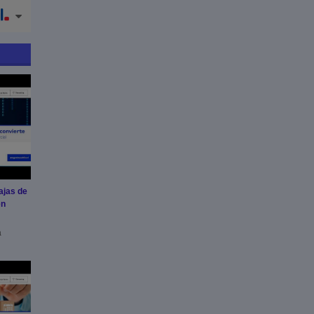
ajas de
en
a
ia de