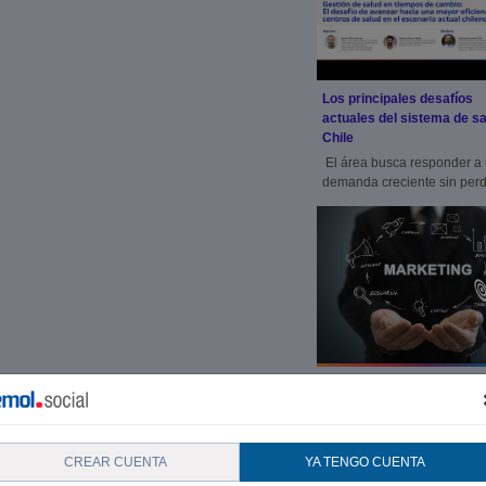
Los principales desafíos
actuales del sistema de sa
Chile
El área busca responder a
demanda creciente sin perd
vista la calidad d
La Inteligencia Artificial no
reemplazará al gerente de
marketing, pero sí cambia
trabajo
CREAR CUENTA
YA TENGO CUENTA
Mientras la IA segmenta