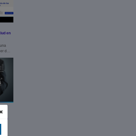
lud en
 una
er de
rá su