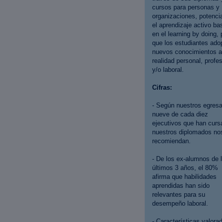
cursos para personas y
organizaciones, potenci
el aprendizaje activo b
en el learning by doing, 
que los estudiantes ado
nuevos conocimientos a
realidad personal, profes
y/o laboral.
Cifras:
- Según nuestros egres
nueve de cada diez
ejecutivos que han curs
nuestros diplomados no
recomiendan.
- De los ex-alumnos de 
últimos 3 años, el 80%
afirma que habilidades
aprendidas han sido
relevantes para su
desempeño laboral.
- Características valora