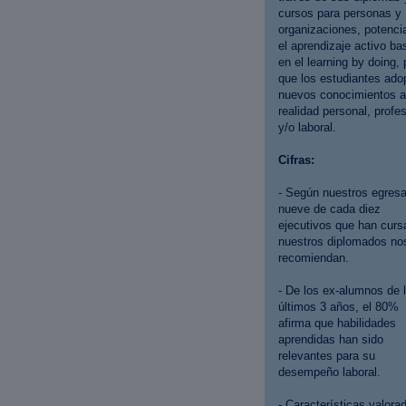
cursos para personas y
organizaciones, potenci
el aprendizaje activo b
en el learning by doing, 
que los estudiantes ado
nuevos conocimientos a
realidad personal, profes
y/o laboral.
Cifras:
- Según nuestros egres
nueve de cada diez
ejecutivos que han curs
nuestros diplomados no
recomiendan.
- De los ex-alumnos de 
últimos 3 años, el 80%
afirma que habilidades
aprendidas han sido
relevantes para su
desempeño laboral.
- Características valora