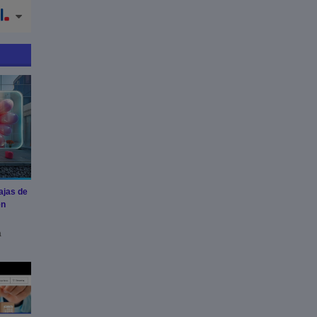
ajas de
en
a
ia de