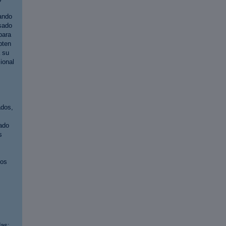
ando
asado
para
pten
 su
ional
ados,
ado
s
los
das: