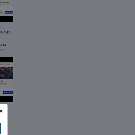
lud en
 una
er de
rá su