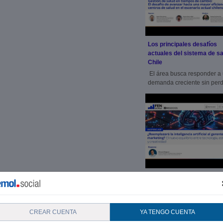
Los principales desafíos
actuales del sistema de sa
Chile
El área busca responder a
demanda creciente sin perd
vista la calidad d
La Inteligencia Artificial no
reemplazará al gerente de
marketing, pero sí cambia
trabajo
CREAR CUENTA
YA TENGO CUENTA
Mientras la IA segmenta