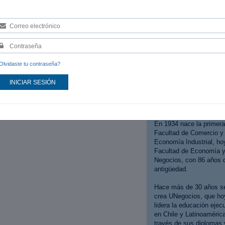
audiencias y optimiza anunc
desafío para las empresas 
SOBRE UNEGOCIOS
FEN - UCHILE
Historia:
Olvidaste tu contraseña?
La Universidad de Chile 
INICIAR SESIÓN
creada en noviembre de
1842, con más de 100 
de historia.
En 1934 nace la primera
Facultad de Comercio y
Economía Industrial, ho
Facultad de Economía 
Negocios, con 86 años 
antigüedad.
Hace más de 30 años s
crea UNegocios, que ho
lidera la educación ejecu
en Chile y Latinoaméric
través de sus diplomas 